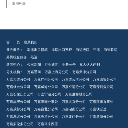
返回列表
首 页
联系我们
业务服务：
海运出口拼箱
海运出口整柜
海运进口
空运
海铁联运
外贸综合服务
陆运
新闻中心：
公司新闻
行业新闻
业务公告
嘉人达人内刊
分支机构：
万嘉通商
万嘉上海分公司
万嘉天津分公司
万嘉大连分公司
万嘉广州分公司
万嘉连云港分公司
万嘉西安分公司
万嘉烟台分公司
万嘉威海分公司
万嘉空运分公司
万嘉深圳分公司
万嘉石家庄分公司
万嘉宁波分公司
万嘉洛杉矶分公司
万嘉旗舰分公司
万嘉济南办事处
万嘉北京分公司
万嘉滨州办事处
万嘉成都分公司
万嘉台北分公司
万嘉湖南分公司
万嘉铁必达
万嘉湖北分公司
万嘉香港分公司
万嘉厦门分公司
万嘉新疆分公司
万嘉多伦多分公司
万嘉马来西亚