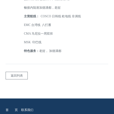
畅接内陆港加德满都，老挝
主营航线：
COSCO 日韩线 欧地线 非洲线
EMC 台湾线 八打雁
CMA 马尼拉一周双班
MSK 印巴线
特色服务：
老挝， 加德满都
返回列表
首 页
联系我们