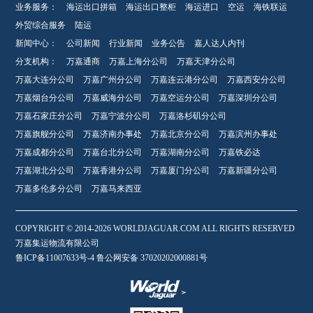
业务服务：
海运出口拼箱
海运出口整柜
海运进口
空运
海铁联运
外贸综合服务
陆运
新闻中心：
公司新闻
行业新闻
业务公告
嘉人达人内刊
分支机构：
万嘉通商
万嘉上海分公司
万嘉天津分公司
万嘉大连分公司
万嘉广州分公司
万嘉连云港分公司
万嘉西安分公司
万嘉烟台分公司
万嘉威海分公司
万嘉空运分公司
万嘉深圳分公司
万嘉石家庄分公司
万嘉宁波分公司
万嘉洛杉矶分公司
万嘉旗舰分公司
万嘉济南办事处
万嘉北京分公司
万嘉滨州办事处
万嘉成都分公司
万嘉台北分公司
万嘉湖南分公司
万嘉铁必达
万嘉湖北分公司
万嘉香港分公司
万嘉厦门分公司
万嘉新疆分公司
万嘉多伦多分公司
万嘉马来西亚
COPYRIGHT © 2014-2026 WORLDJAGUAR.COM ALL RIGHTS RESERVED
万嘉集运物流有限公司
鲁ICP备11007633号-4 鲁公网安备 37020202000881号