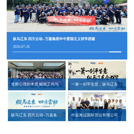
2025-08-06
2025-08-25
收藏！货代操作流程(全)[图片]整箱货(非危险品)海运出口流程 （仅供参
查看更多
考） 整箱货(非危险品)海运出口流程大概流程如下：揽货→询价→订舱→接
受托运申....
LCL|NB--JSKARTA(TANJUNG PRIOK)
2025-08-06
查看更多
纵马辽东 四方云动--万嘉集团年中爱国主义研学团建
查看更多
2026-07-26
FBA中转暂存有哪些优缺点？
2025-08-11
FBA（FulfillmentbyAmazon）是亚马逊提供的一种全球化物流解决方案，旨
在帮助卖家更便捷地将商品发送到客户手中。其中，FBA中转暂存是FBA
务的一个环节，是指将从供应商处采购的商品先....
觉察心理的本质 赋能工作与生活｜万嘉集团专项心理赋能培训
一箫一剑平生意，纵马辽东会群贤--吴绍勇总裁专题分享
查看更多
纵马辽东 四方云动--万嘉集团2026年中工作总结会顺利召开
中远海运国际货运有限公司青岛片区徐涛一行莅临万嘉总部