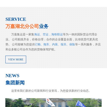
SERVICE
万嘉湖北分公司
业务
万嘉集运是一家集
海运、空运，海铁联运
等为一体的国际货运代理企
业。 公司航线齐全，价格合理；合作的企业覆盖全面，比传统货代更具优
势。 公司能够为您提供
订舱、拖车、内装、报关、保险
等一系列服务，并且
和众多船公司合作为您的货物保驾护航。
VIEW MORE
NEWS
集团新闻
这里有我们新的公司新闻和行业资讯，为您提供新的行业动态。
LCL NB-BUSAN
收藏！货代操作流程(全)