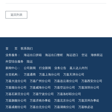
返回列表
首 页
联系我们
业务服务：
海运出口拼箱
海运出口整柜
海运进口
空运
海铁联运
外贸综合服务
陆运
新闻中心：
公司新闻
行业新闻
业务公告
嘉人达人内刊
分支机构：
万嘉通商
万嘉上海分公司
万嘉天津分公司
万嘉大连分公司
万嘉广州分公司
万嘉连云港分公司
万嘉西安分公司
万嘉烟台分公司
万嘉威海分公司
万嘉空运分公司
万嘉深圳分公司
万嘉石家庄分公司
万嘉宁波分公司
万嘉洛杉矶分公司
万嘉旗舰分公司
万嘉济南办事处
万嘉北京分公司
万嘉滨州办事处
万嘉成都分公司
万嘉台北分公司
万嘉湖南分公司
万嘉铁必达