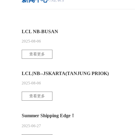
/NEWS
LCL NB-BUSAN
2025-08-06
查看更多
LCL|NB--JSKARTA(TANJUNG PRIOK)
2025-08-06
查看更多
Summer Shipping Edge！
2025-06-27