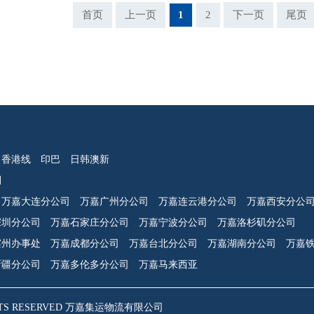
首页
上一页
1
2
下一页
尾页
香港线
印巴
日韩澳新
刊
万嘉大连分公司
万嘉广州分公司
万嘉连云港分公司
万嘉西安分公
深圳分公司
万嘉石家庄分公司
万嘉宁波分公司
万嘉洛杉矶分公司
滨州办事处
万嘉成都分公司
万嘉台北分公司
万嘉湖南分公司
万嘉
新疆分公司
万嘉多伦多分公司
万嘉马来西亚
 RIGHTS RESERVED 万嘉集运物流有限公司