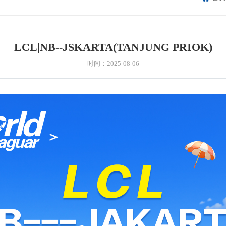
LCL|NB--JSKARTA(TANJUNG PRIOK)
时间：2025-08-06