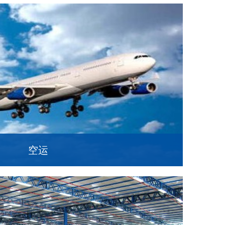
MORE
空运
MORE