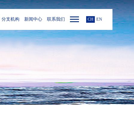
分支机构
新闻中心
联系我们
CH
EN