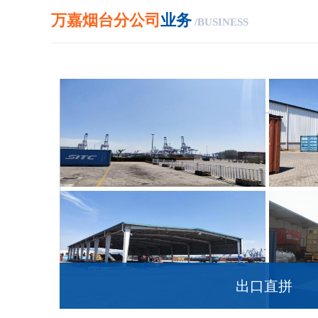
万嘉烟台分公司
业务
/BUSINESS
出口直拼