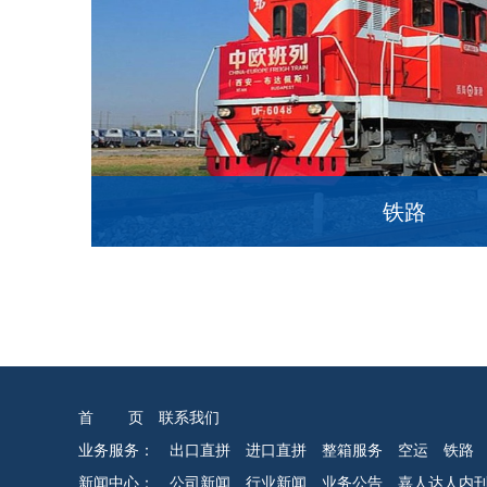
铁路
MORE
首 页
联系我们
业务服务：
出口直拼
进口直拼
整箱服务
空运
铁路
新闻中心：
公司新闻
行业新闻
业务公告
嘉人达人内