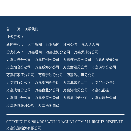
首 页
联系我们
业务服务：
新闻中心：
公司新闻
行业新闻
业务公告
嘉人达人内刊
分支机构：
万嘉通商
万嘉上海分公司
万嘉天津分公司
万嘉大连分公司
万嘉广州分公司
万嘉连云港分公司
万嘉西安分公司
万嘉烟台分公司
万嘉威海分公司
万嘉空运分公司
万嘉深圳分公司
万嘉石家庄分公司
万嘉宁波分公司
万嘉洛杉矶分公司
万嘉旗舰分公司
万嘉济南办事处
万嘉北京分公司
万嘉滨州办事处
万嘉成都分公司
万嘉台北分公司
万嘉湖南分公司
万嘉铁必达
万嘉湖北分公司
万嘉香港分公司
万嘉厦门分公司
万嘉新疆分公司
万嘉多伦多分公司
万嘉马来西亚
COPYRIGHT © 2014-2026 WORLDJAGUAR.COM ALL RIGHTS RESERVED
万嘉集运物流有限公司