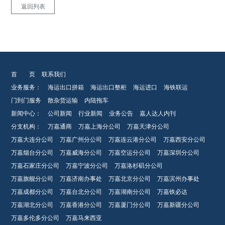
返回列表
首 页
联系我们
业务服务：
海运出口拼箱
海运出口整柜
海运进口
海铁联运
门到门服务
散杂货运输
内陆拖车
新闻中心：
公司新闻
行业新闻
业务公告
嘉人达人内刊
分支机构：
万嘉通商
万嘉上海分公司
万嘉天津分公司
万嘉大连分公司
万嘉广州分公司
万嘉连云港分公司
万嘉西安分公司
万嘉烟台分公司
万嘉威海分公司
万嘉空运分公司
万嘉深圳分公司
万嘉石家庄分公司
万嘉宁波分公司
万嘉洛杉矶分公司
万嘉旗舰分公司
万嘉济南办事处
万嘉北京分公司
万嘉滨州办事处
万嘉成都分公司
万嘉台北分公司
万嘉湖南分公司
万嘉铁必达
万嘉湖北分公司
万嘉香港分公司
万嘉厦门分公司
万嘉新疆分公司
万嘉多伦多分公司
万嘉马来西亚