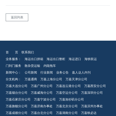
返回列表
首 页
联系我们
业务服务：
海运出口拼箱
海运出口整柜
海运进口
海铁联运
门到门服务
散杂货运输
内陆拖车
新闻中心：
公司新闻
行业新闻
业务公告
嘉人达人内刊
分支机构：
万嘉通商
万嘉上海分公司
万嘉天津分公司
万嘉大连分公司
万嘉广州分公司
万嘉连云港分公司
万嘉西安分公司
万嘉烟台分公司
万嘉威海分公司
万嘉空运分公司
万嘉深圳分公司
万嘉石家庄分公司
万嘉宁波分公司
万嘉洛杉矶分公司
万嘉旗舰分公司
万嘉济南办事处
万嘉北京分公司
万嘉滨州办事处
万嘉成都分公司
万嘉台北分公司
万嘉湖南分公司
万嘉铁必达