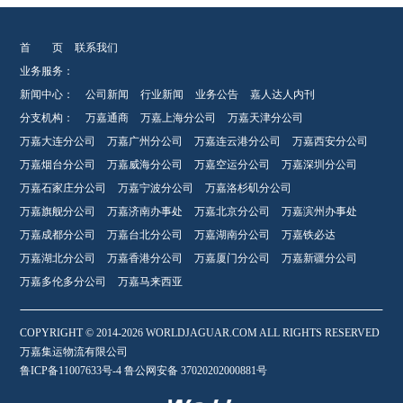
首 页
联系我们
业务服务：
新闻中心：
公司新闻
行业新闻
业务公告
嘉人达人内刊
分支机构：
万嘉通商
万嘉上海分公司
万嘉天津分公司
万嘉大连分公司
万嘉广州分公司
万嘉连云港分公司
万嘉西安分公司
万嘉烟台分公司
万嘉威海分公司
万嘉空运分公司
万嘉深圳分公司
万嘉石家庄分公司
万嘉宁波分公司
万嘉洛杉矶分公司
万嘉旗舰分公司
万嘉济南办事处
万嘉北京分公司
万嘉滨州办事处
万嘉成都分公司
万嘉台北分公司
万嘉湖南分公司
万嘉铁必达
万嘉湖北分公司
万嘉香港分公司
万嘉厦门分公司
万嘉新疆分公司
万嘉多伦多分公司
万嘉马来西亚
COPYRIGHT © 2014-2026 WORLDJAGUAR.COM ALL RIGHTS RESERVED
万嘉集运物流有限公司
鲁ICP备11007633号-4 鲁公网安备 37020202000881号