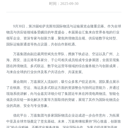
时间：2025-09-30
9月30日，第28届哈萨克斯坦国际物流与运输展览会隆重启幕。作为全球
物流与供应链领域备受瞩目的年度盛会，本届展会汇集来自世界各地的行业
领军企业、资深专家与创新力量，聚焦跨境物流合规、供应链数字化转型、
国际运输新通道等热点议题，共创合作新机遇。
万嘉集团由副总裁周世斌先生带队，携旗下铁必达、空运以及广州、上
海、西安、连云港等多家分、子公司相关成员组成专业参展团，全面呈现集
团在跨境物流、多式联运、数字化运营等领域的综合服务能力与创新成果，
与来自全球的行业伙伴及客户共话合作、共谋发展。
展会期间，万嘉展区人流如织，吸引众多客户驻足咨询。团队重点展示
了在铁路、空运、海运及多式联运方面的资源整合与协同运营能力，并通过
现场系统讲解，向与会嘉宾详细介绍了集团近年来在跨境电商物流、智能仓
储及供应链一体化解决方案等方面取得的突破，展现了其作为国际化物流企
业的高效、安全与专业形象。
借此平台，万嘉集团与多家国际物流企业达成进一步合作意向，为拓展
中亚及全球市场奠定了坚实基础。未来，万嘉将继续秉持“同心致嘉，创新致
远”的企业精神，不断优化服务体验，深化国际合作，为客户提供更加高效、