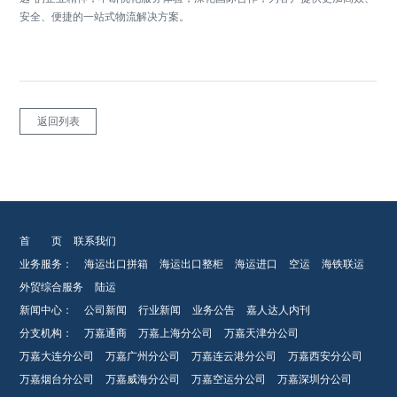
安全、便捷的一站式物流解决方案。
返回列表
首 页
联系我们
业务服务：
海运出口拼箱
海运出口整柜
海运进口
空运
海铁联运
外贸综合服务
陆运
新闻中心：
公司新闻
行业新闻
业务公告
嘉人达人内刊
分支机构：
万嘉通商
万嘉上海分公司
万嘉天津分公司
万嘉大连分公司
万嘉广州分公司
万嘉连云港分公司
万嘉西安分公司
万嘉烟台分公司
万嘉威海分公司
万嘉空运分公司
万嘉深圳分公司