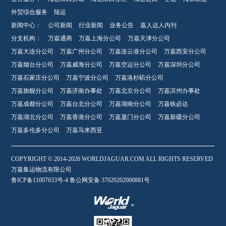
外贸综合服务
陆运
新闻中心：
公司新闻
行业新闻
业务公告
嘉人达人内刊
分支机构：
万嘉通商
万嘉上海分公司
万嘉天津分公司
万嘉大连分公司
万嘉广州分公司
万嘉连云港分公司
万嘉西安分公司
万嘉烟台分公司
万嘉威海分公司
万嘉空运分公司
万嘉深圳分公司
万嘉石家庄分公司
万嘉宁波分公司
万嘉洛杉矶分公司
万嘉旗舰分公司
万嘉济南办事处
万嘉北京分公司
万嘉滨州办事处
万嘉成都分公司
万嘉台北分公司
万嘉湖南分公司
万嘉铁必达
万嘉湖北分公司
万嘉香港分公司
万嘉厦门分公司
万嘉新疆分公司
万嘉多伦多分公司
万嘉马来西亚
COPYRIGHT © 2014-2026 WORLDJAGUAR.COM ALL RIGHTS RESERVED
万嘉集运物流有限公司
鲁ICP备11007633号-4 鲁公网安备 37020202000881号