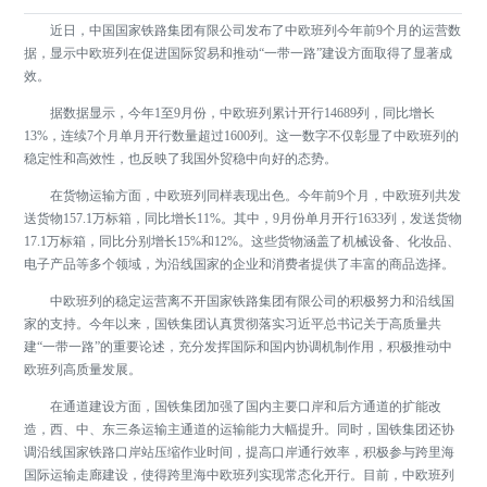
近日，中国国家铁路集团有限公司发布了中欧班列今年前9个月的运营数
据，显示中欧班列在促进国际贸易和推动“一带一路”建设方面取得了显著成
效。
据数据显示，今年1至9月份，中欧班列累计开行14689列，同比增长
13%，连续7个月单月开行数量超过1600列。这一数字不仅彰显了中欧班列的
稳定性和高效性，也反映了我国外贸稳中向好的态势。
在货物运输方面，中欧班列同样表现出色。今年前9个月，中欧班列共发
送货物157.1万标箱，同比增长11%。其中，9月份单月开行1633列，发送货物
17.1万标箱，同比分别增长15%和12%。这些货物涵盖了机械设备、化妆品、
电子产品等多个领域，为沿线国家的企业和消费者提供了丰富的商品选择。
中欧班列的稳定运营离不开国家铁路集团有限公司的积极努力和沿线国
家的支持。今年以来，国铁集团认真贯彻落实习近平总书记关于高质量共
建“一带一路”的重要论述，充分发挥国际和国内协调机制作用，积极推动中
欧班列高质量发展。
在通道建设方面，国铁集团加强了国内主要口岸和后方通道的扩能改
造，西、中、东三条运输主通道的运输能力大幅提升。同时，国铁集团还协
调沿线国家铁路口岸站压缩作业时间，提高口岸通行效率，积极参与跨里海
国际运输走廊建设，使得跨里海中欧班列实现常态化开行。目前，中欧班列