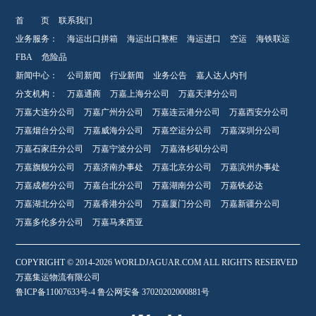
首 页
联系我们
业务服务：
海运出口拼箱
海运出口整柜
海运进口
空运
海铁联运
FBA
危险品
新闻中心：
公司新闻
行业新闻
业务公告
嘉人达人内刊
分支机构：
万嘉通商
万嘉上海分公司
万嘉天津分公司
万嘉大连分公司
万嘉广州分公司
万嘉连云港分公司
万嘉西安分公司
万嘉烟台分公司
万嘉威海分公司
万嘉空运分公司
万嘉深圳分公司
万嘉石家庄分公司
万嘉宁波分公司
万嘉洛杉矶分公司
万嘉旗舰分公司
万嘉济南办事处
万嘉北京分公司
万嘉滨州办事处
万嘉成都分公司
万嘉台北分公司
万嘉湖南分公司
万嘉铁必达
万嘉湖北分公司
万嘉香港分公司
万嘉厦门分公司
万嘉新疆分公司
万嘉多伦多分公司
万嘉马来西亚
COPYRIGHT © 2014-2026 WORLDJAGUAR.COM ALL RIGHTS RESERVED
万嘉集运物流有限公司
鲁ICP备11007633号-4 鲁公网安备 37020202000881号